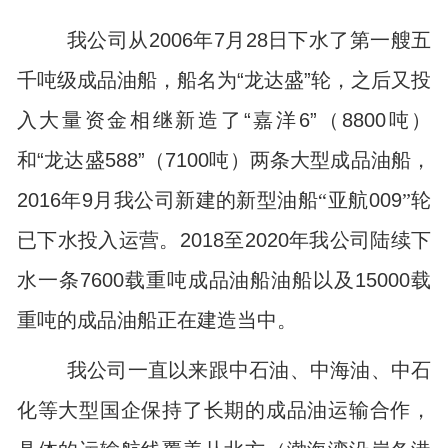
我公司从
2006
年
7
月
28
日下水了第一艘五
千吨级成品油船，船名为
“
龙达盛
”
轮，之后又投
入大量资金相继新造了
“
嘉洋
6”
（
8800
吨）
和
“
龙达盛
588”
（
7100
吨）两条大型成品油船，
2016
年
9
月我公司新建的新型油船“亚航
009
”轮
已下水投入运营。
2018
至
2020
年我公司陆续下
水一条
7600
载重吨成品油船油船以及
15000
载
重吨的成品油船正在建造当中。
我公司一直以来跟中石油、中海油、中石
化等大型国企保持了长期的成品油运输合作，