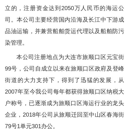
立的，注册资金达到
2050
万人民币的海运公
司。本公司主要经营国内沿海及长江中下游成
品油运输，并兼营船舶
货运
代理
以及船舶防污
染管理
。
本公司注册地点为大连市旅顺口区元宝街
99
号，公司自成立以来在旅顺口区政府及登峰
街道的大力支持下，得到了迅猛的发展，从
2007
年至今我公司每年都获得旅顺口区纳税大
户称号，已逐渐成为旅顺口区海运行业的龙头
企业
，
2018
年公司从旅顺迁回至中山区春海街
79
号
1
单元
301
办公。